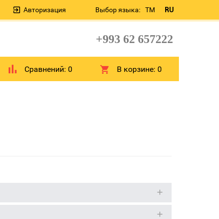
Авторизация
Выбор языка:
TM
RU
+993 62 657222
Сравнений:
0
В корзине:
0