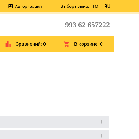
Авторизация
Выбор языка:
TM
RU
+993 62 657222
Сравнений:
0
В корзине:
0