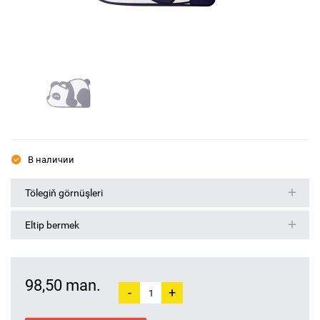
В наличии
Tölegiň görnüşleri
Eltip bermek
98,50 man.
-
+