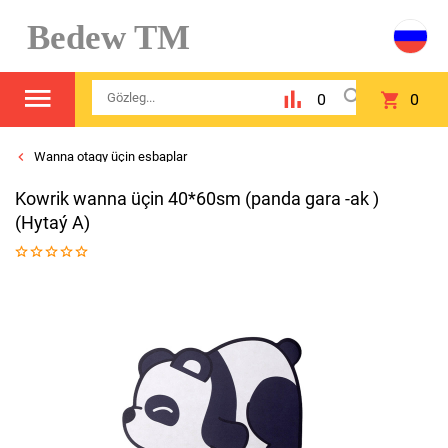
Bedew TM
0
0
Wanna otagy üçin esbaplar
Kowrik wanna üçin 40*60sm (panda gara -ak )
(Hytaý A)