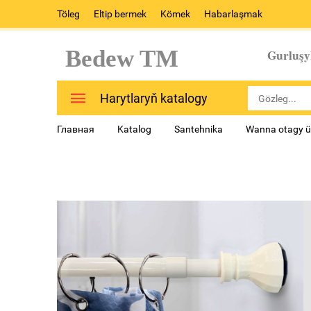
Töleg
Eltip bermek
Kömek
Habarlaşmak
Bedew TM
Gurluşy
Harytlaryň katalogy
Главная
Katalog
Santehnika
Wanna otagy ü