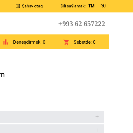
Şahsy otag
Dili saýlamak:
TM
RU
+993 62 657222
Deneşdirmek:
0
Sebetde:
0
sm