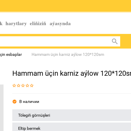
k harytlary eliňiziň
aýasynda
çin esbaplar
Hammam üçin karniz aýlow 120*120sm
Hammam üçin karniz aýlow 120*120
В наличии
Tölegiň görnüşleri
Eltip bermek