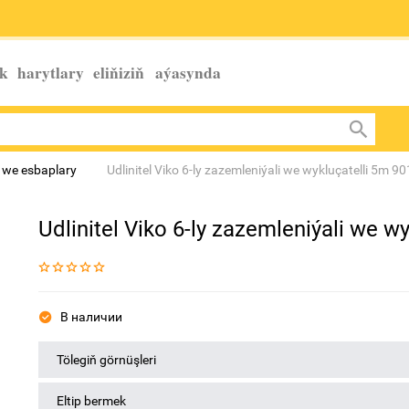
k harytlary eliňiziň
aýasynda
r we esbaplary
Udlinitel Viko 6-ly zazemleniýali we wykluçatelli 5m 
Udlinitel Viko 6-ly zazemleniýali we 
В наличии
Tölegiň görnüşleri
Eltip bermek