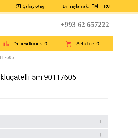
Şahsy otag
Dili saýlamak:
TM
RU
+993 62 657222
Deneşdirmek:
0
Sebetde:
0
90117605
wykluçatelli 5m 90117605