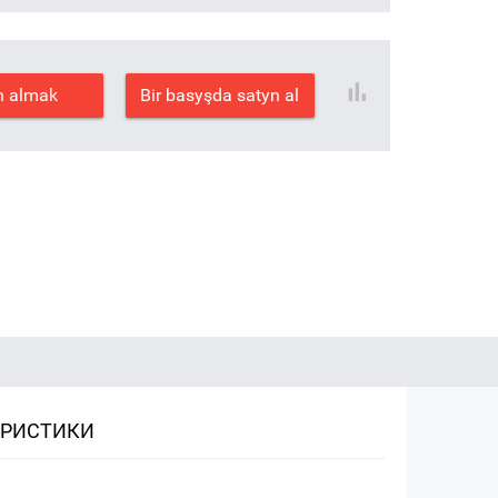
n almak
Bir basyşda satyn al
ЕРИСТИКИ