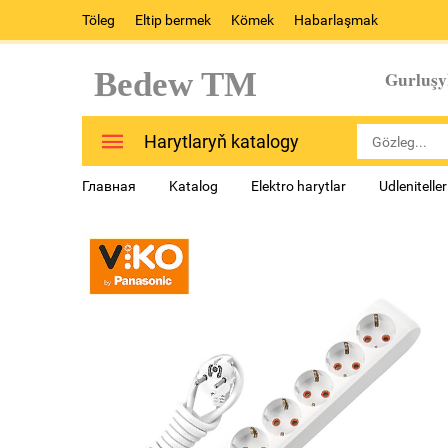
Töleg
Eltip bermek
Kömek
Habarlaşmak
Bedew TM
Gurluşy
Harytlaryň katalogy
Главная
Katalog
Elektro harytlar
Udlenitelle