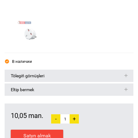
В наличии
Tölegiň görnüşleri
Eltip bermek
10,05 man.
-
+
Satyn almak