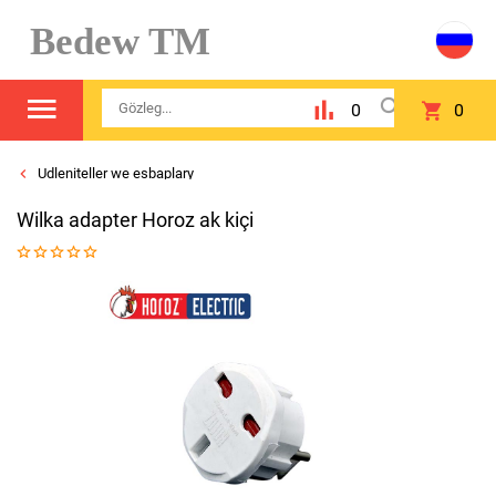
Bedew TM
0
0
Udleniteller we esbaplary
Wilka adapter Horoz ak kiçi