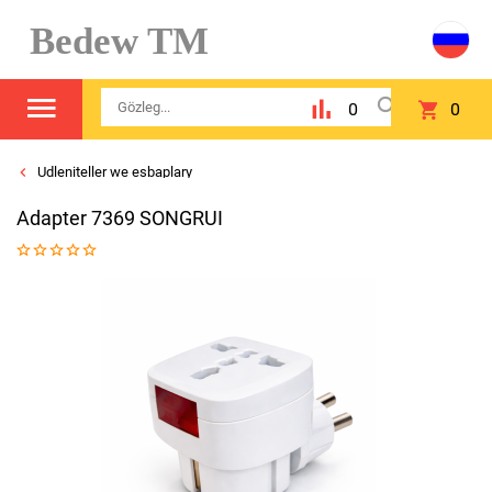
Bedew TM
0
0
Udleniteller we esbaplary
Adapter 7369 SONGRUI