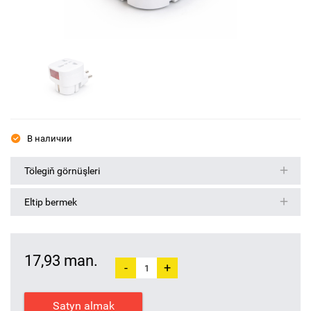
В наличии
Tölegiň görnüşleri
Eltip bermek
17,93 man.
-
+
Satyn almak