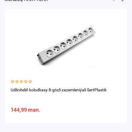
Udliniteliň kolodkasy 8-gözli zazemleniýali SertPlastik
144,99 man.