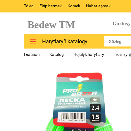
Töleg
Eltip bermek
Kömek
Habarlaşmak
Bedew TM
Gurluşy
Harytlaryň katalogy
Главная
Katalog
Hojalyk harytlary
Tros, zynj