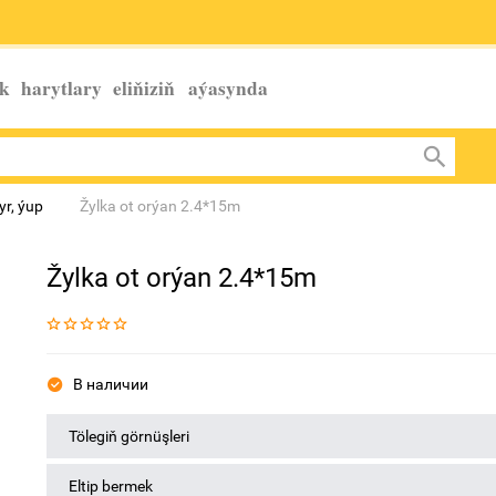
k harytlary eliňiziň
aýasynda
yr, ýup
Žylka ot orýan 2.4*15m
Žylka ot orýan 2.4*15m
В наличии
Tölegiň görnüşleri
Eltip bermek