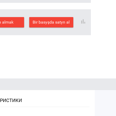
n almak
Bir basyşda satyn al
ЕРИСТИКИ