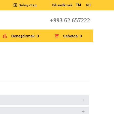
Şahsy otag
Dili saýlamak:
TM
RU
+993 62 657222
Deneşdirmek:
0
Sebetde:
0