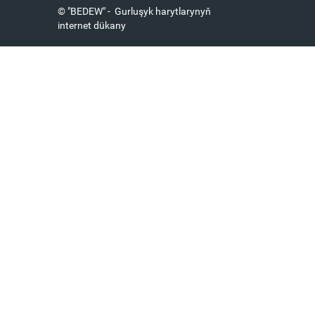
© "BEDEW" - Gurluşyk harytlarynyň
internet dükany