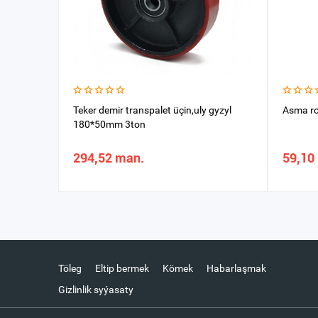
Teker demir transpalet üçin,uly gyzyl
Asma ro
180*50mm 3ton
294,52 man.
59,10
Töleg
Eltip bermek
Kömek
Habarlaşmak
Gizlinlik syýasaty