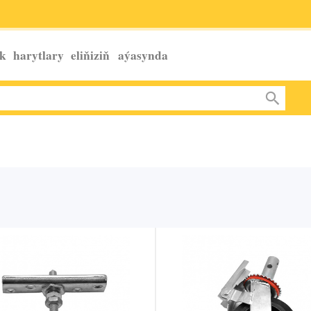
k harytlary eliňiziň
aýasynda