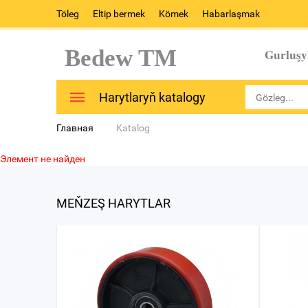
Töleg
Eltip bermek
Kömek
Habarlaşmak
Bedew TM
Gurluşy
Harytlaryň katalogy
Главная
Katalog
Элемент не найден
MEŇZEŞ HARYTLAR