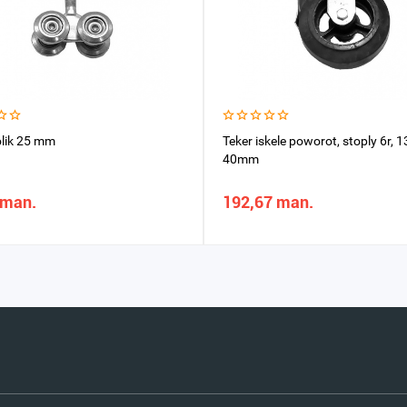
lik 25 mm
Teker iskele poworot, stoply 6r, 
40mm
 man.
192,67 man.