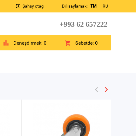
Şahsy otag
Dili saýlamak:
TM
RU
+993 62 657222
Deneşdirmek:
0
Sebetde:
0