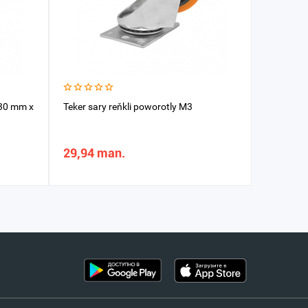
130 mm x
Teker sary reňkli poworotly M3
Ýük araba
mm/50m
29,94 man.
91,80 