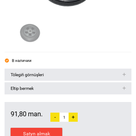
В наличии
Tölegiň görnüşleri
Eltip bermek
91,80 man.
-
+
Satyn almak