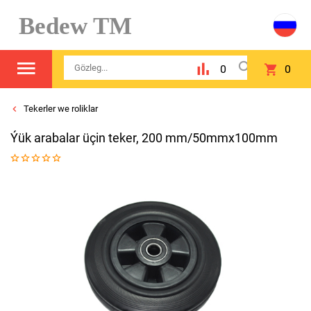
Bedew TM
0
0
Tekerler we roliklar
Ýük arabalar üçin teker, 200 mm/50mmx100mm