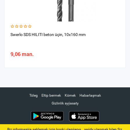
Swerlo SDS HILITI beton üçin, 10х160 mm
9,06 man.
Töleg
Eltip bermek
Kömek
Habarlaşmak
Gizlinlik syýasaty
Biz informasiýa saklamak üçin kooki ulanýarys. ‚ saýdy ulanmak bilen Siz