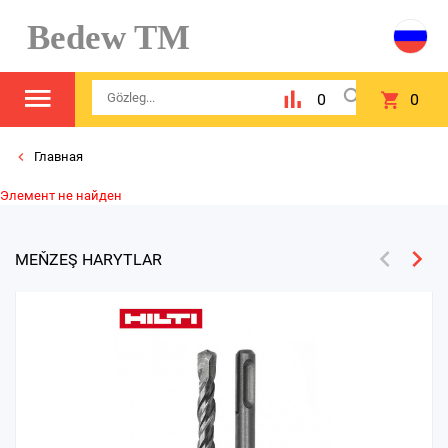
Bedew TM
0
0
Главная
Элемент не найден
MEŇZEŞ HARYTLAR