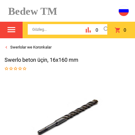
Bedew TM
0
0
Swerlolar we Koronkalar
Swerlo beton üçin, 16х160 mm