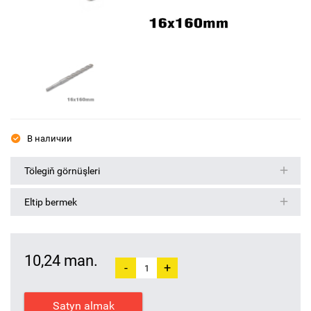
В наличии
Tölegiň görnüşleri
Eltip bermek
10,24 man.
-
+
Satyn almak