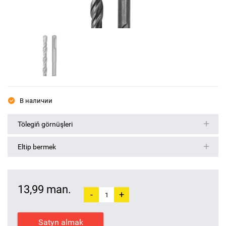
В наличии
Tölegiň görnüşleri
Eltip bermek
13,99 man.
-
+
Satyn almak