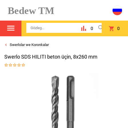
Bedew TM
0
0
Swerlolar we Koronkalar
Swerlo SDS HILITI beton üçin, 8х260 mm