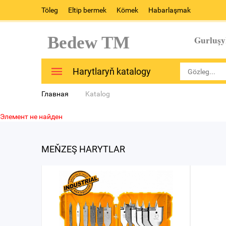
Töleg
Eltip bermek
Kömek
Habarlaşmak
Bedew TM
Gurluşy
Harytlaryň katalogy
Главная
Katalog
Элемент не найден
MEŇZEŞ HARYTLAR