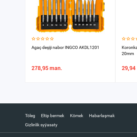
Agaç deşiji nabor INGCO AKDL1201
Koronka
20mm
278,95 man.
29,94
Töleg
Eltip bermek
Kömek
Habarlaşmak
Gizlinlik syýasaty