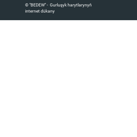
© "BEDEW" - Gurluşyk harytlarynyň
internet dükany