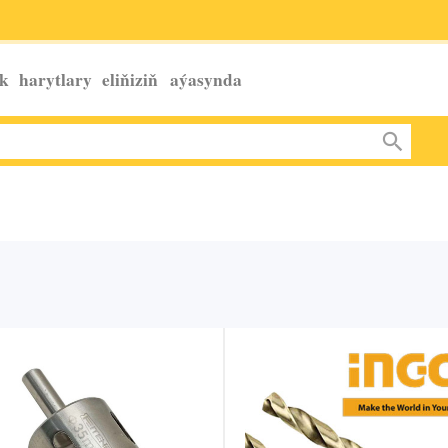
k harytlary eliňiziň
aýasynda