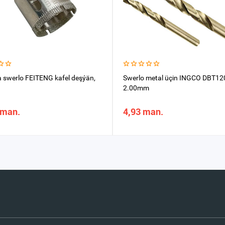
 swerlo FEITENG kafel deşýän,
Swerlo metal üçin INGCO DBT1
2.00mm
 man.
4,93 man.