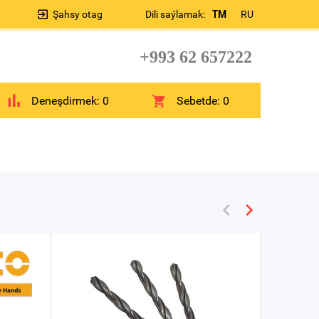
Şahsy otag
Dili saýlamak:
TM
RU
+993 62 657222
Deneşdirmek:
0
Sebetde:
0