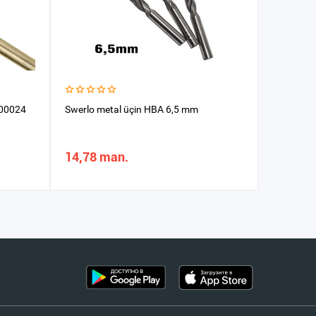
200024
Swerlo metal üçin HBA 6,5 mm
Swerlo me
14,78 man.
7,88 m