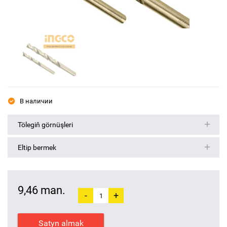
В наличии
Tölegiň görnüşleri
Eltip bermek
9,46 man.
-
+
Satyn almak