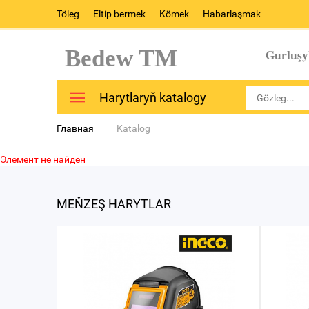
Töleg
Eltip bermek
Kömek
Habarlaşmak
Bedew TM
Gurluşy
Harytlaryň katalogy
Главная
Katalog
Элемент не найден
MEŇZEŞ HARYTLAR