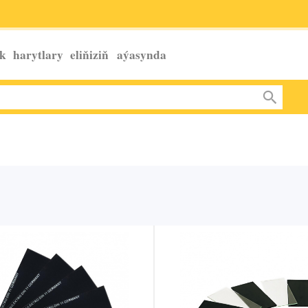
k harytlary eliňiziň
aýasynda