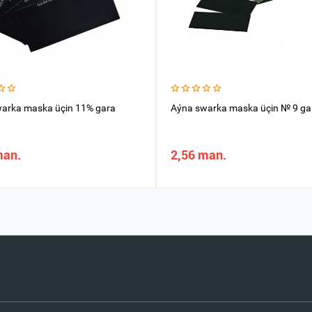
arka maska üçin 11% gara
Aýna swarka maska üçin № 9 ga
man.
2,56 man.