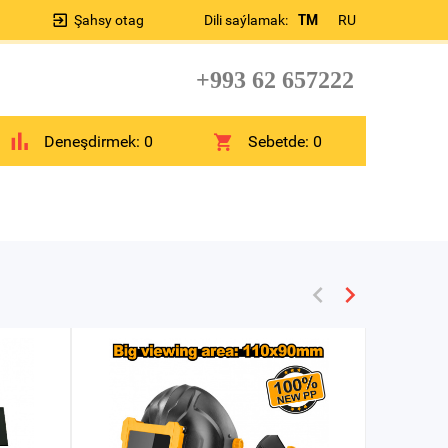
Şahsy otag
Dili saýlamak:
TM
RU
+993 62 657222
Deneşdirmek:
0
Sebetde:
0