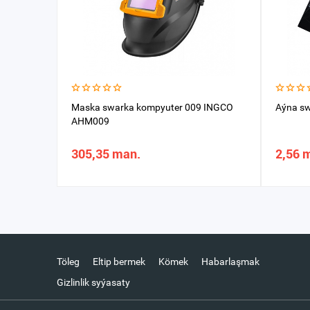
Maska swarka kompyuter 009 INGCO
Aýna sw
AHM009
305,35 man.
2,56 
Töleg
Eltip bermek
Kömek
Habarlaşmak
Gizlinlik syýasaty