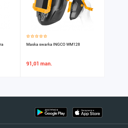
ra
Maska swarka INGCO WM128
Aýna swa
91,01 man.
2,17 m