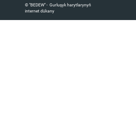
© "BEDEW" - Gurluşyk harytlarynyň
internet dükany