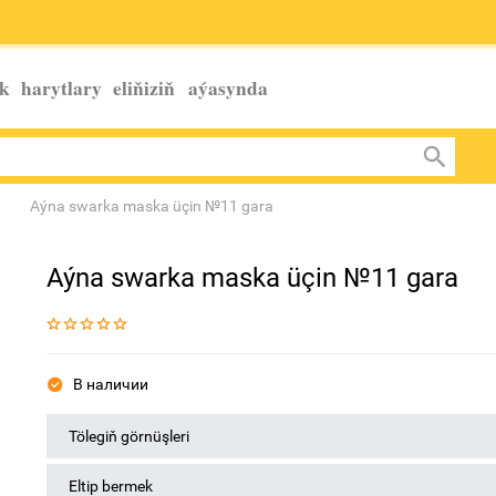
k harytlary eliňiziň
aýasynda
Aýna swarka maska üçin №11 gara
Aýna swarka maska üçin №11 gara
В наличии
Tölegiň görnüşleri
Eltip bermek