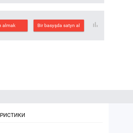
n almak
Bir basyşda satyn al
ЕРИСТИКИ