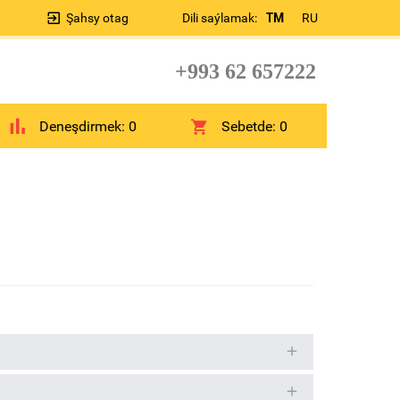
Şahsy otag
Dili saýlamak:
TM
RU
+993 62 657222
Deneşdirmek:
0
Sebetde:
0