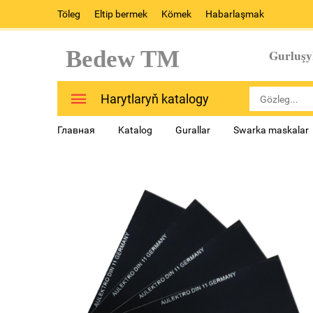
Töleg
Eltip bermek
Kömek
Habarlaşmak
Bedew TM
Gurluşy
Harytlaryň katalogy
Главная
Katalog
Gurallar
Swarka maskalar