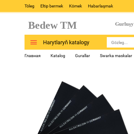
Töleg
Eltip bermek
Kömek
Habarlaşmak
Bedew TM
Gurluşy
Harytlaryň katalogy
Главная
Katalog
Gurallar
Swarka maskalar