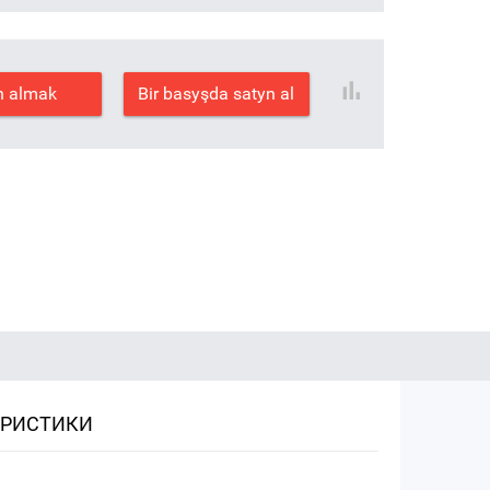
n almak
Bir basyşda satyn al
ЕРИСТИКИ