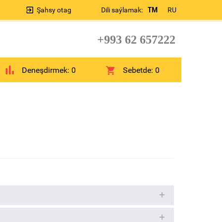
Şahsy otag
Dili saýlamak:
TM
RU
+993 62 657222
Deneşdirmek:
0
Sebetde:
0