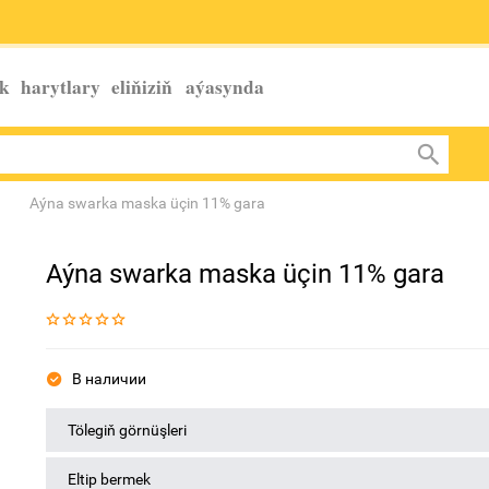
k harytlary eliňiziň
aýasynda
Aýna swarka maska üçin 11% gara
Aýna swarka maska üçin 11% gara
В наличии
Tölegiň görnüşleri
Eltip bermek