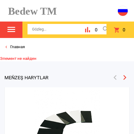
Bedew TM
0
0
Главная
Элемент не найден
MEŇZEŞ HARYTLAR