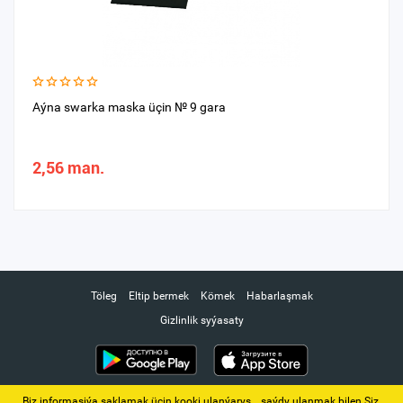
Aýna swarka maska üçin № 9 gara
2,56 man.
Töleg
Eltip bermek
Kömek
Habarlaşmak
Gizlinlik syýasaty
Biz informasiýa saklamak üçin kooki ulanýarys. ‚ saýdy ulanmak bilen Siz