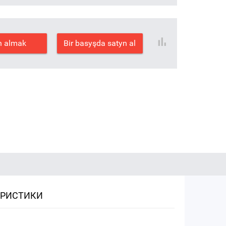
n almak
Bir basyşda satyn al
ЕРИСТИКИ