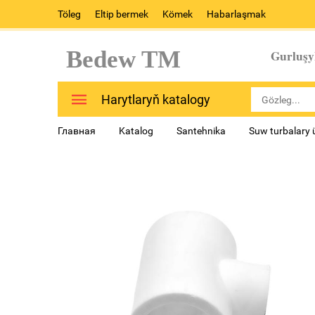
Töleg
Eltip bermek
Kömek
Habarlaşmak
Bedew TM
Gurluşy
Harytlaryň katalogy
Главная
Katalog
Santehnika
Suw turbalary 