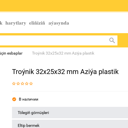
k harytlary eliňiziň
aýasynda
üçin esbaplar
Troýnik 32x25x32 mm Aziýa plastik
Troýnik 32x25x32 mm Aziýa plastik
В наличии
Tölegiň görnüşleri
Eltip bermek