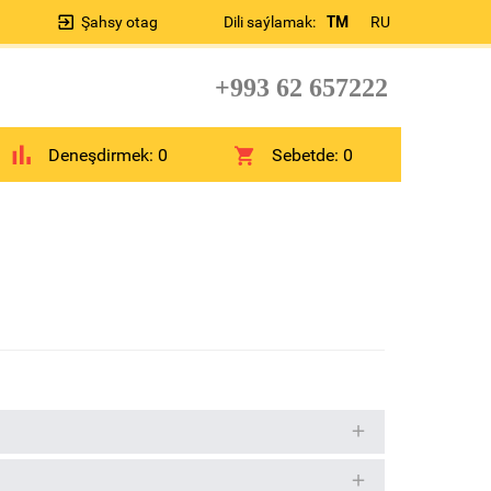
Şahsy otag
Dili saýlamak:
TM
RU
+993 62 657222
Deneşdirmek:
0
Sebetde:
0