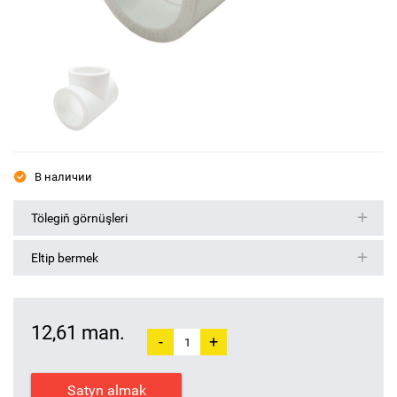
В наличии
Tölegiň görnüşleri
Eltip bermek
12,61 man.
-
+
Satyn almak