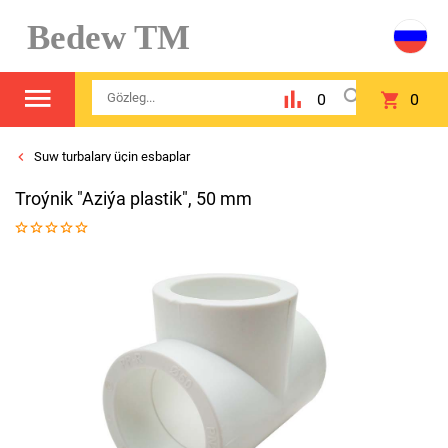
Bedew TM
0
0
Suw turbalary üçin esbaplar
Troýnik "Aziýa plastik", 50 mm