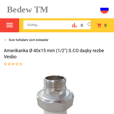
Bedew TM
0
0
Suw turbalary üçin esbaplar
Amerikanka Ø 40x15 mm (1/2") S.CO daşky rezbe
Vesbo