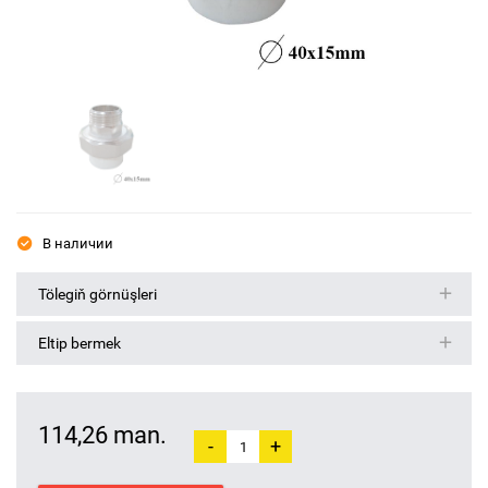
В наличии
Tölegiň görnüşleri
Eltip bermek
114,26 man.
-
+