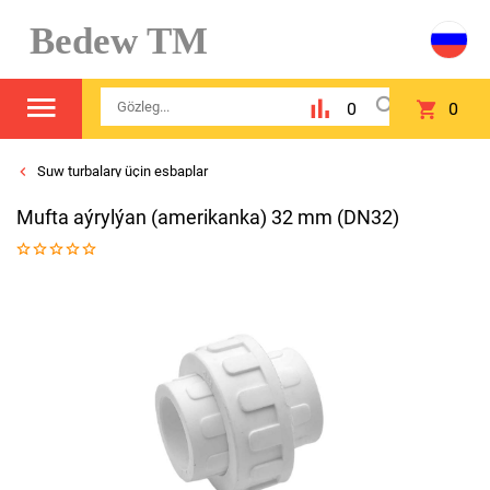
Bedew TM
0
0
Suw turbalary üçin esbaplar
Mufta aýrylýan (amerikanka) 32 mm (DN32)