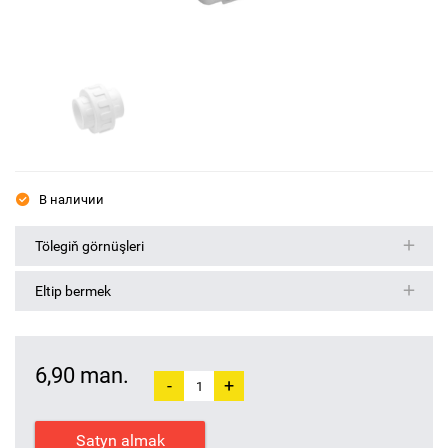
В наличии
Tölegiň görnüşleri
Eltip bermek
6,90 man.
-
+
Satyn almak