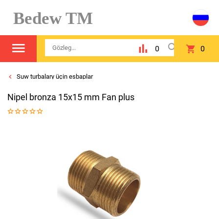
Bedew TM
0
0
Suw turbalary üçin esbaplar
Nipel bronza 15x15 mm Fan plus