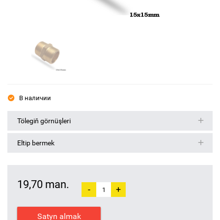
В наличии
Tölegiň görnüşleri
Eltip bermek
19,70 man.
-
+
Satyn almak