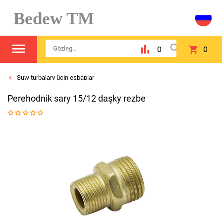
Bedew TM
0
0
Suw turbalary üçin esbaplar
Perehodnik sary 15/12 daşky rezbe