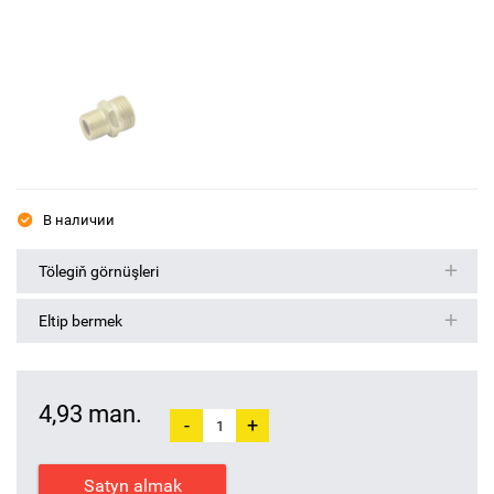
В наличии
Tölegiň görnüşleri
Eltip bermek
4,93 man.
-
+
Satyn almak