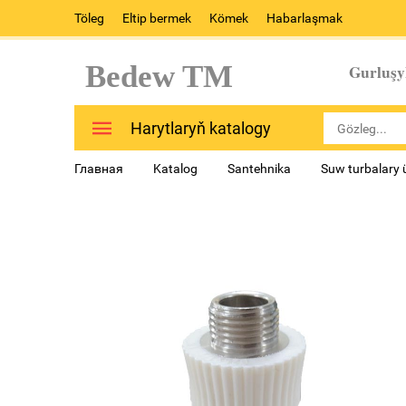
Töleg
Eltip bermek
Kömek
Habarlaşmak
Bedew TM
Gurluşy
Harytlaryň katalogy
Главная
Katalog
Santehnika
Suw turbalary 