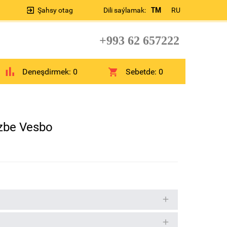
Şahsy otag
Dili saýlamak:
TM
RU
+993 62 657222
Deneşdirmek:
0
Sebetde:
0
ezbe Vesbo