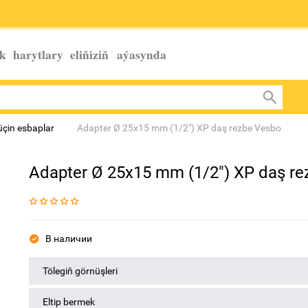
k harytlary eliňiziň
aýasynda
üçin esbaplar
Adapter Ø 25x15 mm (1/2") XP daş rezbe Vesbo
Adapter Ø 25x15 mm (1/2") XP daş r
В наличии
Tölegiň görnüşleri
Eltip bermek