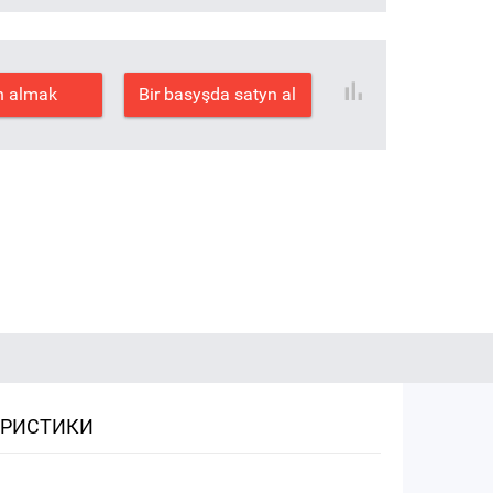
n almak
Bir basyşda satyn al
ЕРИСТИКИ