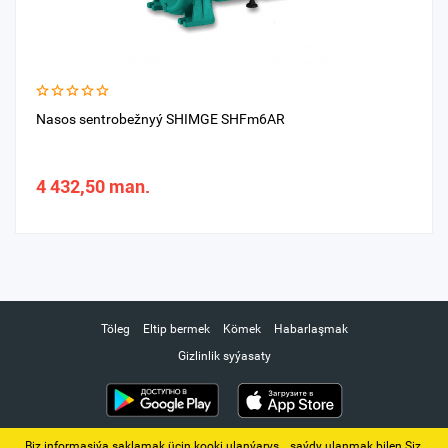
Nasos sentrobežnyý SHIMGE SHFm6AR
4 432,50 man.
Töleg
Eltip bermek
Kömek
Habarlaşmak
Gizlinlik syýasaty
Biz informasiýa saklamak üçin kooki ulanýarys. ‚ saýdy ulanmak bilen Siz