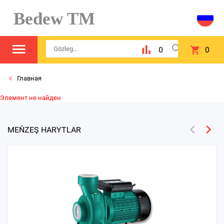
Bedew TM
0
0
Главная
Элемент не найден
MEŇZEŞ HARYTLAR