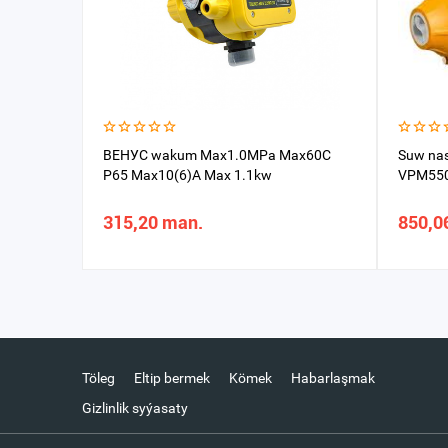
ВЕНУС wakum Max1.0MPa Max60C
Suw na
P65 Max10(6)A Max 1.1kw
VPM55
315,20 man.
850,0
Töleg
Eltip bermek
Kömek
Habarlaşmak
Gizlinlik syýasaty