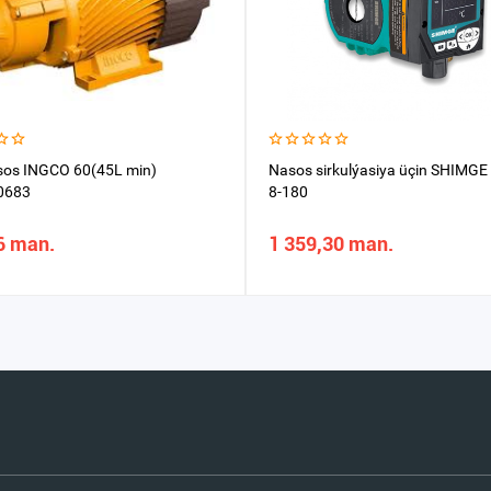
sos INGCO 60(45L min)
Nasos sirkulýasiya üçin SHIMGE
0683
8-180
6 man.
1 359,30 man.