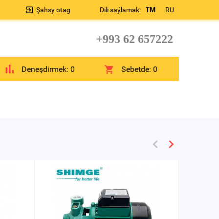
Şahsy otag
Dili saýlamak:
TM
RU
+993 62 657222
Deneşdirmek:
0
Sebetde:
0