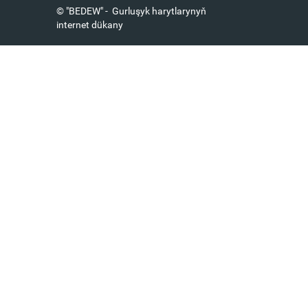
© "BEDEW" - Gurluşyk harytlarynyň
internet dükany