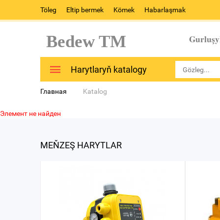
Töleg
Eltip bermek
Kömek
Habarlaşmak
Bedew TM
Gurluşy
Harytlaryň katalogy
Главная
Katalog
Элемент не найден
MEŇZEŞ HARYTLAR