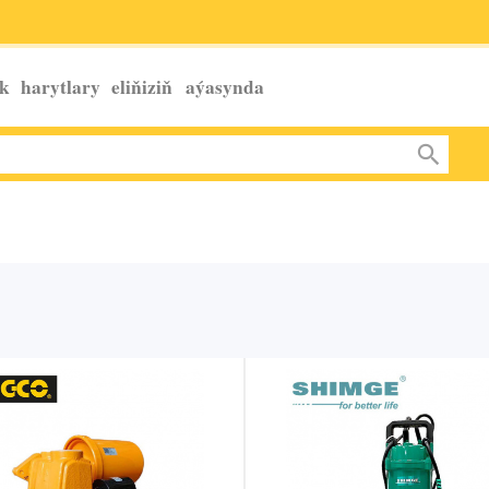
k harytlary eliňiziň
aýasynda