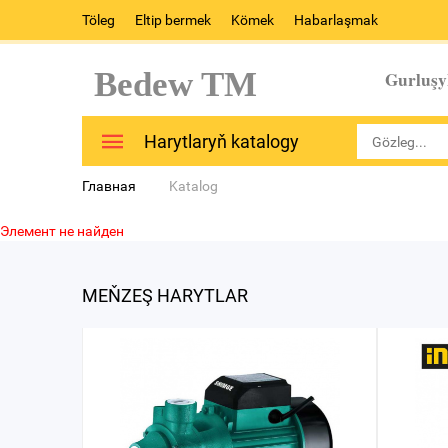
Töleg
Eltip bermek
Kömek
Habarlaşmak
Bedew TM
Gurluşy
Harytlaryň katalogy
Главная
Katalog
Элемент не найден
MEŇZEŞ HARYTLAR