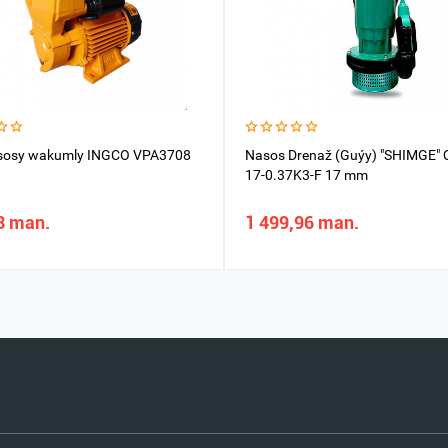
sosy wakumly INGCO VPA3708
Nasos Drenaž (Guýy) "SHIMGE" 
17-0.37K3-F 17 mm
3 man.
1 499,96 man.