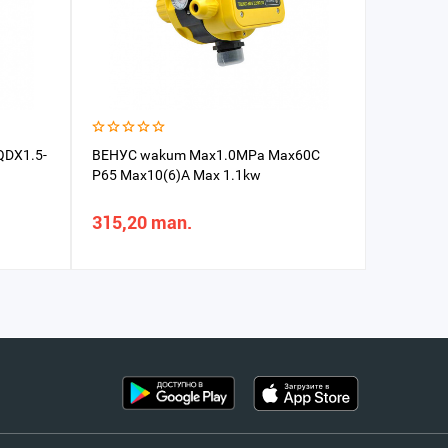
QDX1.5-
ВЕНУС wakum Max1.0MPa Max60C
Nasos su
P65 Max10(6)A Max 1.1kw
315,20 man.
1 132,