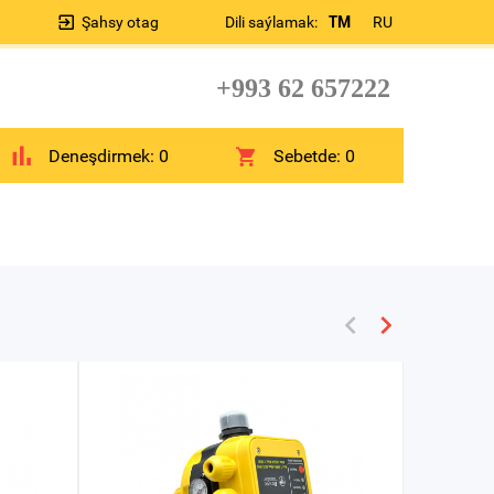
Şahsy otag
Dili saýlamak:
TM
RU
+993 62 657222
Deneşdirmek:
0
Sebetde:
0