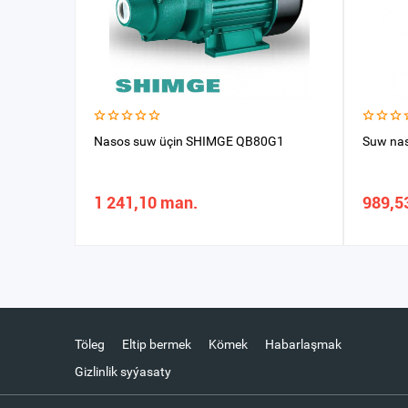
Nasos suw üçin SHIMGE QB80G1
Suw na
1 241,10 man.
989,5
Töleg
Eltip bermek
Kömek
Habarlaşmak
Gizlinlik syýasaty