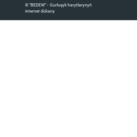
© "BEDEW" - Gurluşyk harytlarynyň
internet dükany