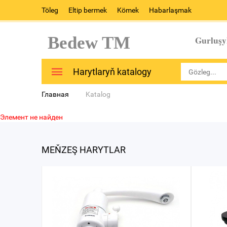
Töleg
Eltip bermek
Kömek
Habarlaşmak
Bedew TM
Gurluşy
Harytlaryň katalogy
Главная
Katalog
Элемент не найден
MEŇZEŞ HARYTLAR