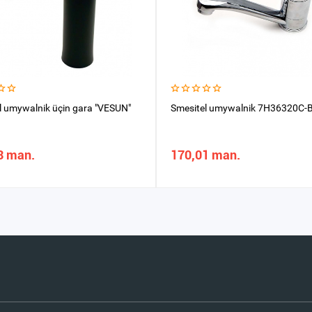
l umywalnik üçin gara "VESUN"
Smesitel umywalnik 7H36320C-
3 man.
170,01 man.