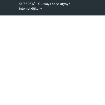
© "BEDEW" - Gurluşyk harytlarynyň
internet dükany