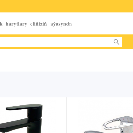
k harytlary eliňiziň
aýasynda