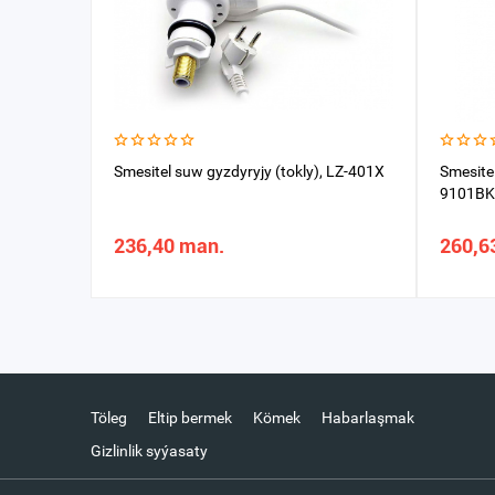
Smesitel suw gyzdyryjy (tokly), LZ-401X
Smesite
9101BK
236,40 man.
260,6
Töleg
Eltip bermek
Kömek
Habarlaşmak
Gizlinlik syýasaty