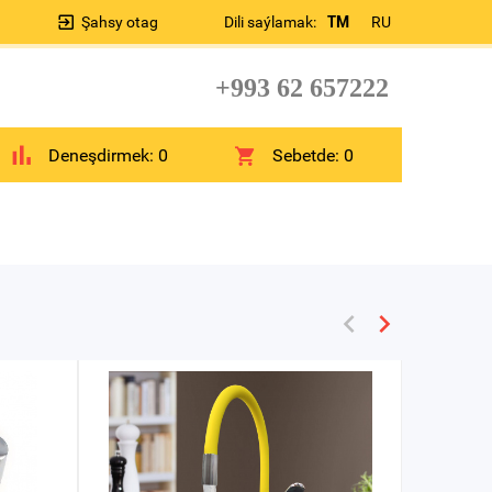
Şahsy otag
Dili saýlamak:
TM
RU
+993 62 657222
Deneşdirmek:
0
Sebetde:
0