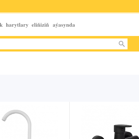
k harytlary eliňiziň
aýasynda