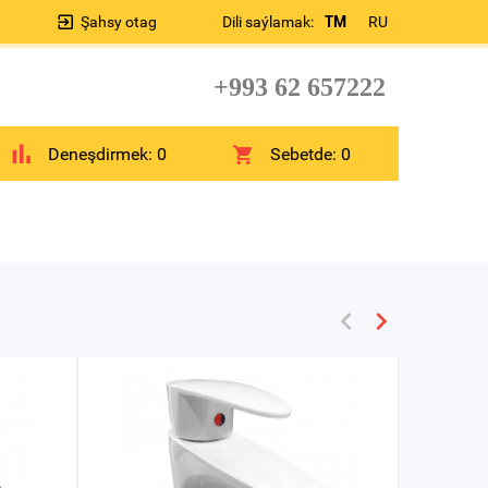
Şahsy otag
Dili saýlamak:
TM
RU
+993 62 657222
Deneşdirmek:
0
Sebetde:
0