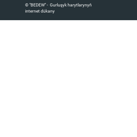
© "BEDEW" - Gurluşyk harytlarynyň
internet dükany