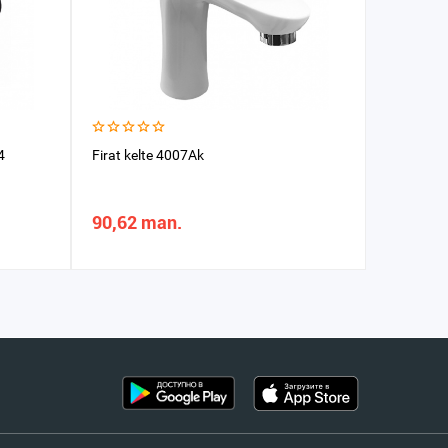
4
Firat kelte 4007Ak
Duş sist
90,62 man.
1 178,