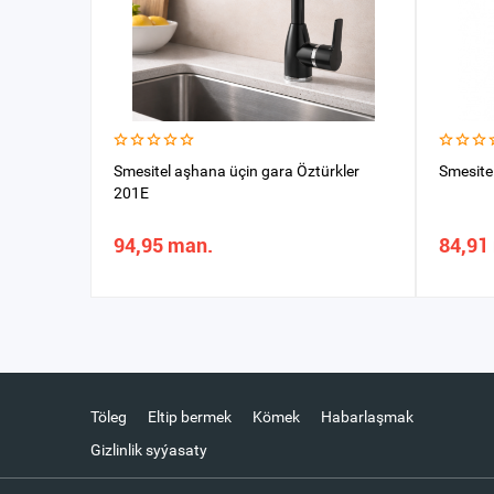
Smesitel aşhana üçin gara Öztürkler
Smesite
201E
94,95 man.
84,91
Töleg
Eltip bermek
Kömek
Habarlaşmak
Gizlinlik syýasaty