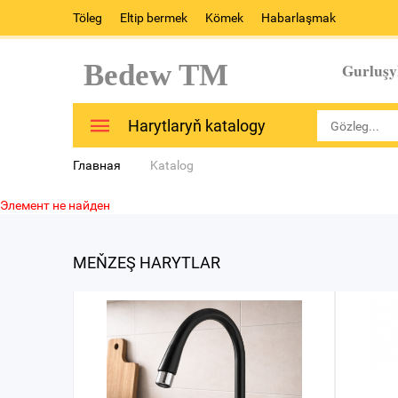
Töleg
Eltip bermek
Kömek
Habarlaşmak
Bedew TM
Gurluşy
Harytlaryň katalogy
Главная
Katalog
Элемент не найден
MEŇZEŞ HARYTLAR