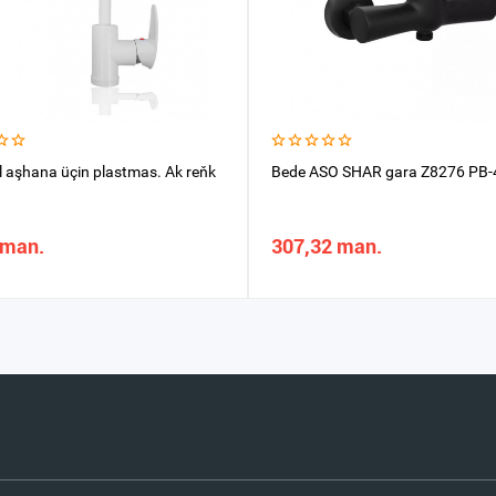
l aşhana üçin plastmas. Ak reňk
Bede ASO SHAR gara Z8276 PB-
 man.
307,32 man.