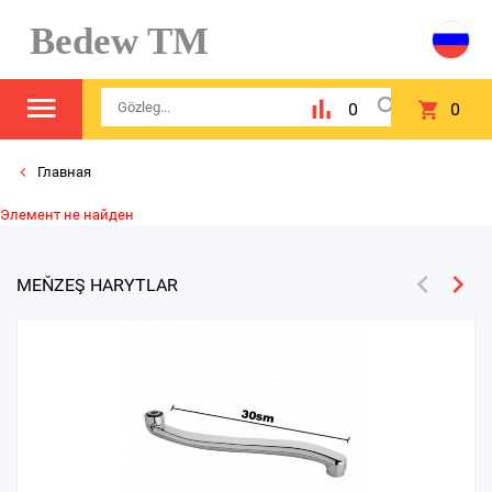
Bedew TM
0
0
Главная
Элемент не найден
MEŇZEŞ HARYTLAR