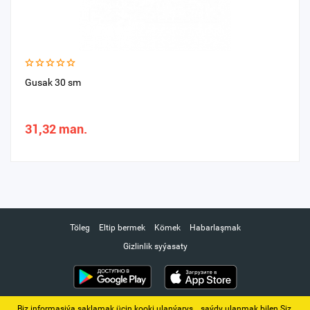
Gusak 30 sm
31,32 man.
Töleg
Eltip bermek
Kömek
Habarlaşmak
Gizlinlik syýasaty
Biz informasiýa saklamak üçin kooki ulanýarys. ‚ saýdy ulanmak bilen Siz