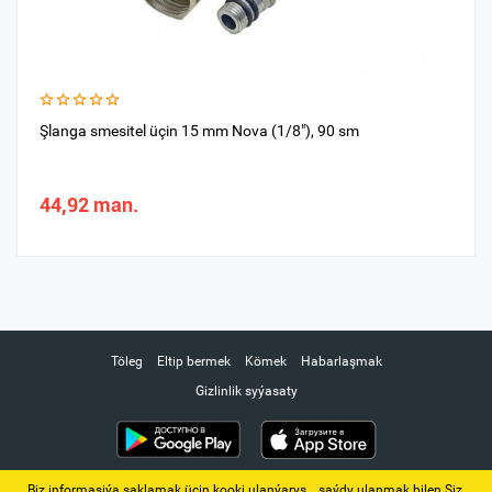
Şlanga smesitel üçin 15 mm Nova (1/8"), 90 sm
44,92 man.
Töleg
Eltip bermek
Kömek
Habarlaşmak
Gizlinlik syýasaty
Biz informasiýa saklamak üçin kooki ulanýarys. ‚ saýdy ulanmak bilen Siz