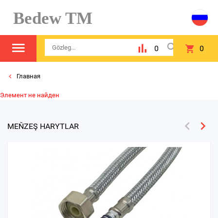
Bedew TM
0
0
Главная
Элемент не найден
MEŇZEŞ HARYTLAR