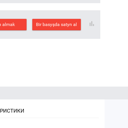
n almak
Bir basyşda satyn al
ЕРИСТИКИ