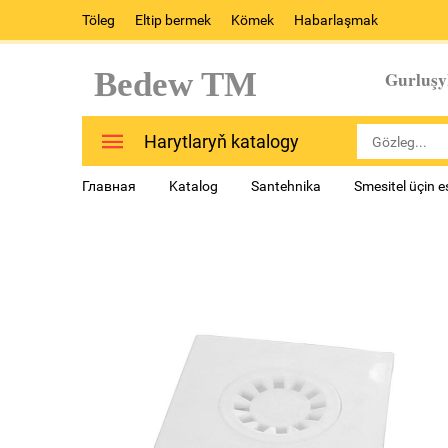
Töleg
Eltip bermek
Kömek
Habarlaşmak
Bedew TM
Gurluşy
Harytlaryň katalogy
Главная
Katalog
Santehnika
Smesitel üçin 