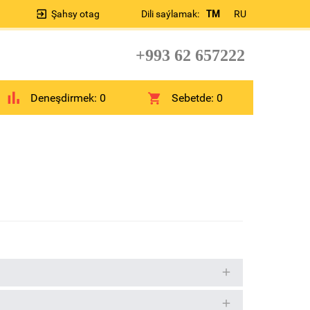
Şahsy otag
Dili saýlamak:
TM
RU
+993 62 657222
Deneşdirmek:
0
Sebetde:
0