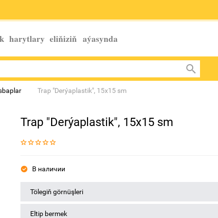
k harytlary eliňiziň
aýasynda
esbaplar
Trap "Derýaplastik", 15x15 sm
Trap "Derýaplastik", 15x15 sm
В наличии
Tölegiň görnüşleri
Eltip bermek