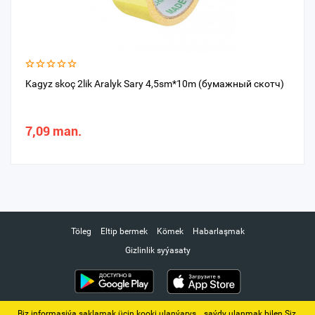
Kagyz skoç 2lik Aralyk Sary 4,5sm*10m (бумажный скотч)
7,09 man.
Töleg
Eltip bermek
Kömek
Habarlaşmak
Gizlinlik syýasaty
Biz informasiýa saklamak üçin kooki ulanýarys. ‚ saýdy ulanmak bilen Siz