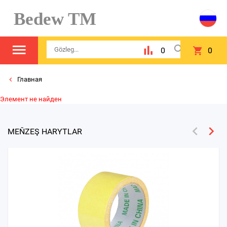
Bedew TM
0
0
Главная
Элемент не найден
MEŇZEŞ HARYTLAR