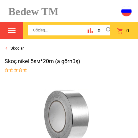
Bedew TM
0
0
Skoçlar
Skoç nikel 5sм*20m (a görnüş)