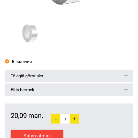
В наличии
Tölegiň görnüşleri
Eltip bermek
20,09 man.
-
+
Satyn almak