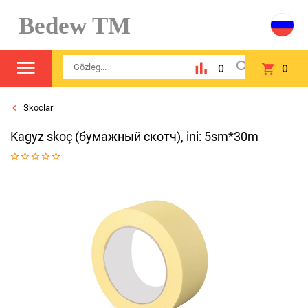
Bedew TM
0
0
Skoçlar
Kagyz skoç (бумажный скотч), ini: 5sm*30m