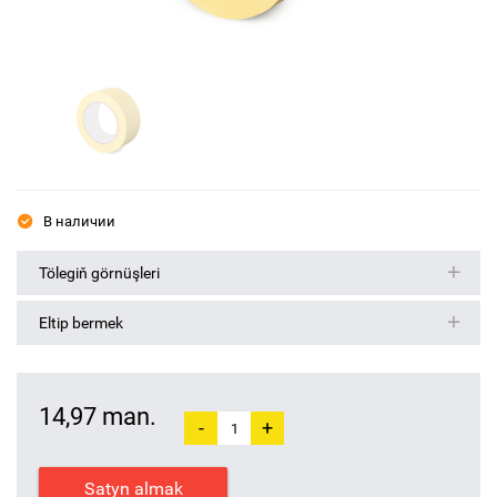
В наличии
Tölegiň görnüşleri
Eltip bermek
14,97 man.
-
+
Satyn almak