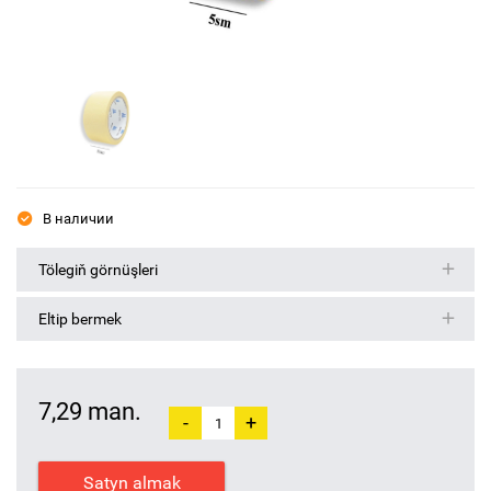
В наличии
Tölegiň görnüşleri
Eltip bermek
7,29 man.
-
+
Satyn almak