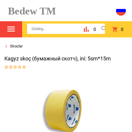
Bedew TM
0
0
Skoçlar
Kagyz skoç (бумажный скотч), ini: 5sm*15m