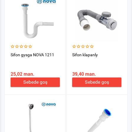
Sifon gysga NOVA 1211
Sifon klapanly
25,02 man.
39,40 man.
Sebede goş
Sebede goş