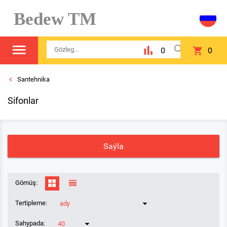
Bedew TM
0
0
Santehnika
Sifonlar
Saýla
Görnüş:
Tertipleme:
ady
Sahypada:
40