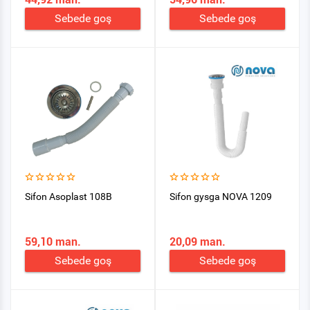
Sebede goş
Sebede goş
Sifon Asoplast 108B
Sifon gysga NOVA 1209
59,10 man.
20,09 man.
Sebede goş
Sebede goş