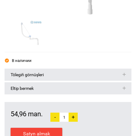
В наличии
Tölegiň görnüşleri
Eltip bermek
54,96 man.
-
+
Satyn almak