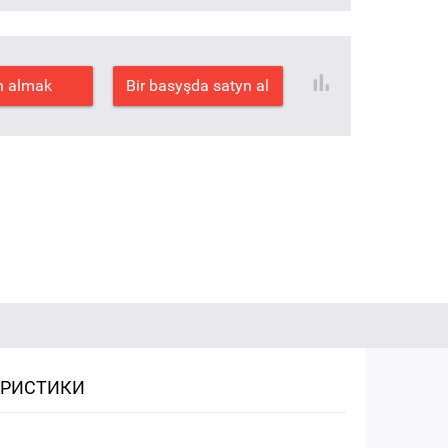
n almak
Bir basyşda satyn al
ЕРИСТИКИ