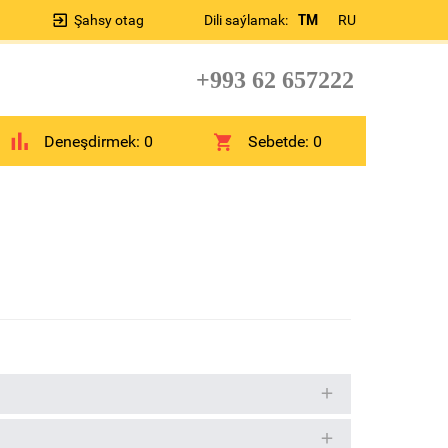
Şahsy otag
Dili saýlamak:
TM
RU
+993 62 657222
Deneşdirmek:
0
Sebetde:
0