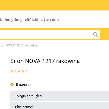
k harytlary eliňiziň
aýasynda
ifon NOVA 1217 rakowina
Sifon NOVA 1217 rakowina
В наличии
Tölegiň görnüşleri
Eltip bermek