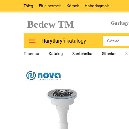
Töleg
Eltip bermek
Kömek
Habarlaşmak
Bedew TM
Gurluşy
Harytlaryň katalogy
Главная
Katalog
Santehnika
Sifonlar
S