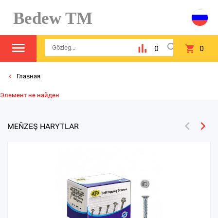
Bedew TM
0
0
Главная
Элемент не найден
MEŇZEŞ HARYTLAR