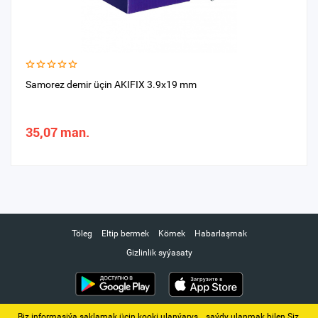
Samorez demir üçin AKIFIX 3.9x19 mm
35,07 man.
Töleg
Eltip bermek
Kömek
Habarlaşmak
Gizlinlik syýasaty
Biz informasiýa saklamak üçin kooki ulanýarys. ‚ saýdy ulanmak bilen Siz