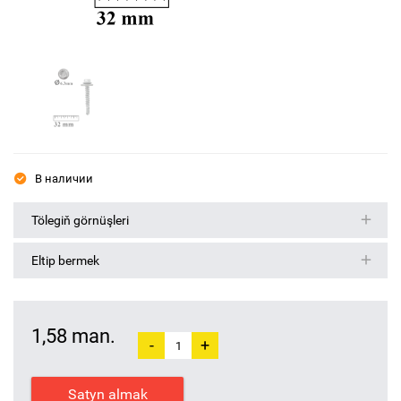
В наличии
Tölegiň görnüşleri
Eltip bermek
1,58 man.
-
+
Satyn almak