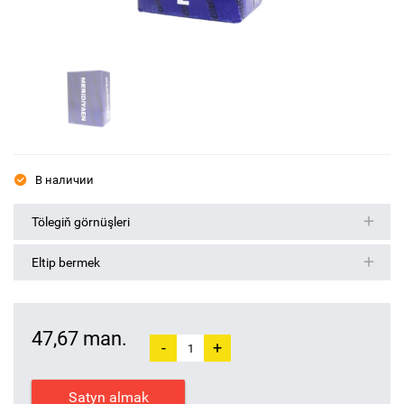
В наличии
Tölegiň görnüşleri
Eltip bermek
47,67 man.
-
+
Satyn almak