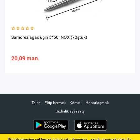
Samorez agac üçin 5*50 INOX (70ştuk)
20,09 man.
Töleg
Eltip bermek
Kömek
Habarlaşmak
Gizlinlik syýasaty
Biz informasiýa saklamak üçin kooki ulanýarys. ‚ saýdy ulanmak bilen Siz