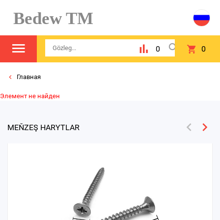
Bedew TM
0
0
Главная
Элемент не найден
MEŇZEŞ HARYTLAR