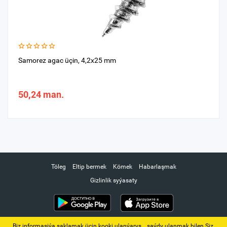
Samorez agac üçin, 4,2x25 mm
50,24 man.
Töleg
Eltip bermek
Kömek
Habarlaşmak
Gizlinlik syýasaty
Biz informasiýa saklamak üçin kooki ulanýarys. ‚ saýdy ulanmak bilen Siz