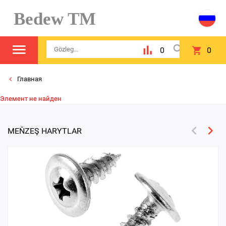
Bedew TM
0
0
Главная
Элемент не найден
MEŇZEŞ HARYTLAR