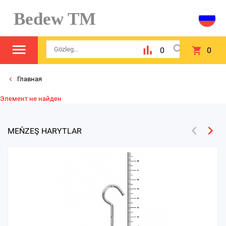
Bedew TM
0
0
Главная
Элемент не найден
MEŇZEŞ HARYTLAR