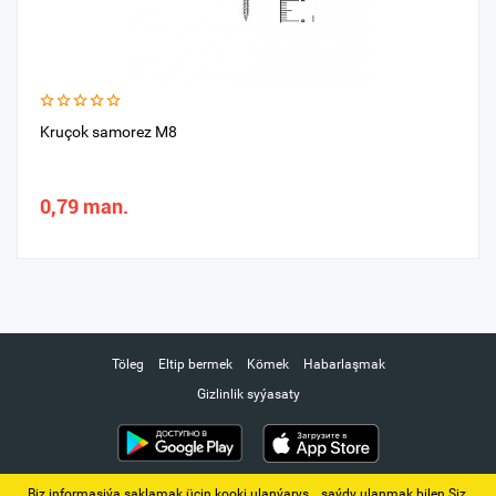
Kruçok samorez M8
0,79 man.
Töleg
Eltip bermek
Kömek
Habarlaşmak
Gizlinlik syýasaty
Biz informasiýa saklamak üçin kooki ulanýarys. ‚ saýdy ulanmak bilen Siz