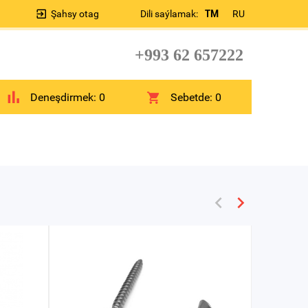
Şahsy otag
Dili saýlamak:
TM
RU
+993 62 657222
Deneşdirmek:
0
Sebetde:
0