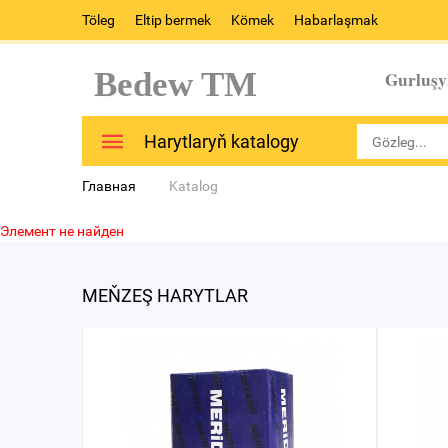
Töleg
Eltip bermek
Kömek
Habarlaşmak
Bedew TM
Gurluşy
Harytlaryň katalogy
Главная
Katalog
Элемент не найден
MEŇZEŞ HARYTLAR