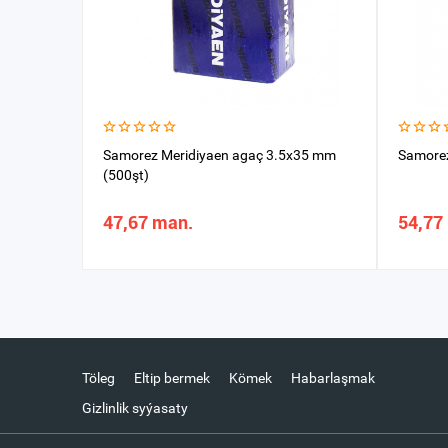
Samorez Meridiyaen agaç 3.5x35 mm
Samorez
(500şt)
47,67 man.
54,77
Töleg
Eltip bermek
Kömek
Habarlaşmak
Gizlinlik syýasaty