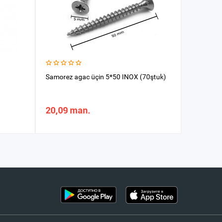
Samorez agac üçin 5*50 INOX (70ştuk)
Samorez A
(500gr) 
20,09 man.
29,94 