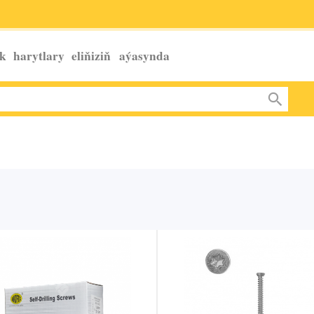
k harytlary eliňiziň
aýasynda