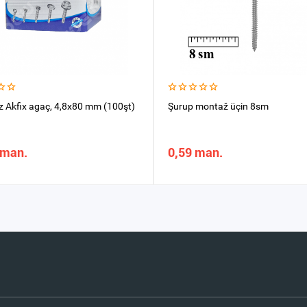
 Akfix agaç, 4,8x80 mm (100şt)
Şurup montaž üçin 8sm
 man.
0,59 man.