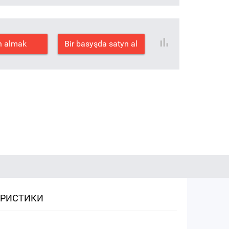
n almak
Bir basyşda satyn al
ЕРИСТИКИ