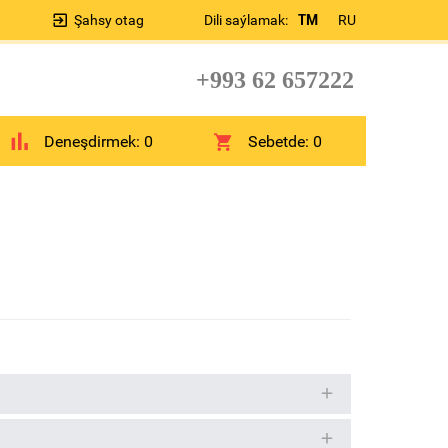
Şahsy otag
Dili saýlamak:
TM
RU
+993 62 657222
Deneşdirmek:
0
Sebetde:
0