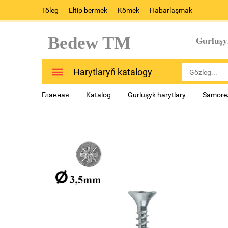
Töleg
Eltip bermek
Kömek
Habarlaşmak
Bedew TM
Gurluşy
Harytlaryň katalogy
Главная
Katalog
Gurluşyk harytlary
Samorez