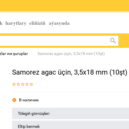
k harytlary eliňiziň
aýasynda
lar we şuruplar
Samorez agac üçin, 3,5x18 mm (10şt)
Samorez agac üçin, 3,5x18 mm (10şt)
В наличии
Tölegiň görnüşleri
Eltip bermek