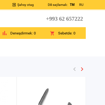
Şahsy otag
Dili saýlamak:
TM
RU
+993 62 657222
Deneşdirmek:
0
Sebetde:
0