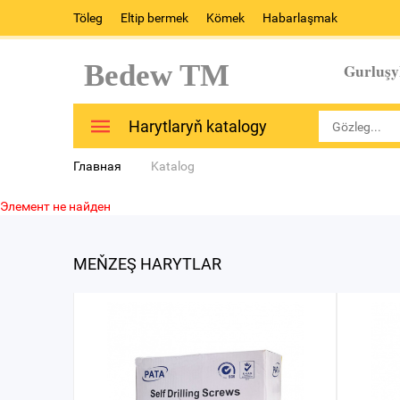
Töleg
Eltip bermek
Kömek
Habarlaşmak
Bedew TM
Gurluşy
Harytlaryň katalogy
Главная
Katalog
Элемент не найден
MEŇZEŞ HARYTLAR