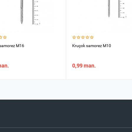
 samorez M16
Kruçok samorez M10
man.
0,99 man.