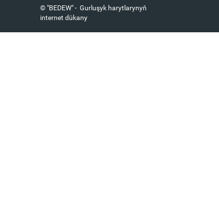
© "BEDEW" - Gurluşyk harytlarynyň
internet dükany