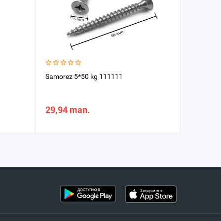
Samorez 5*50 kg 111111
Kruçok s
29,94 man.
1,38 m