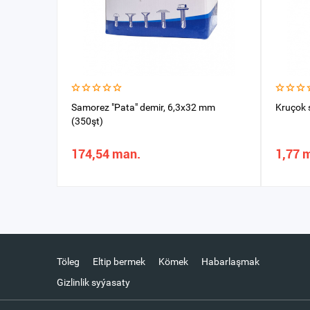
Samorez "Pata" demir, 6,3x32 mm
Kruçok
(350şt)
174,54 man.
1,77 
Töleg
Eltip bermek
Kömek
Habarlaşmak
Gizlinlik syýasaty