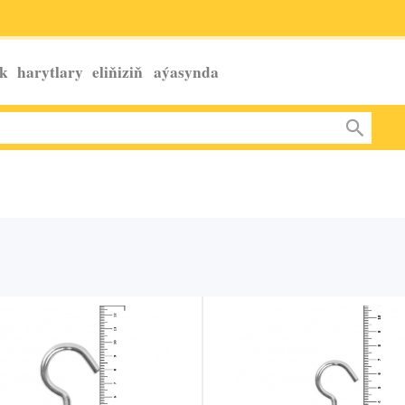
k harytlary eliňiziň
aýasynda